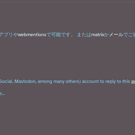
のアプリや
webmentions
で可能です。 または
matrix
か
メール
でご
Social, Mastodon, among many others) account to reply to this
p
...