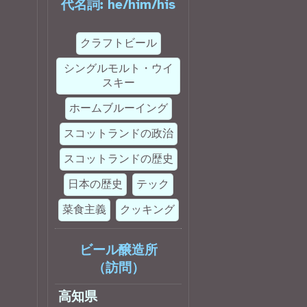
代名詞:
he
/
him
/
his
クラフトビール
シングルモルト・ウイ
スキー
ホームブルーイング
スコットランドの政治
スコットランドの歴史
日本の歴史
テック
菜食主義
クッキング
ビール醸造所
（訪問）
高知県