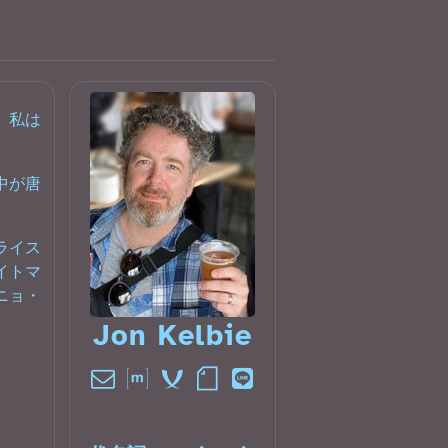
、私は
中が唐
ライス
イトマ
ニョ・
Jon Kelbie󠁧󠁢󠁳󠁣󠁴󠁿