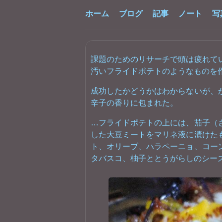
ホーム
ブログ
記事
ノート
写
課題のためのリサーチで頭は疲れて
汚いフライドポテトのようなものを
成功したかどうかはわからないが、
辛子の香りに包まれた。
…フライドポテトの上には、茄子（
した大豆ミートをマリネ液に漬けた
ト、オリーブ、ハラペーニョ、コー
タバスコ、柚子ととうがらしのシー