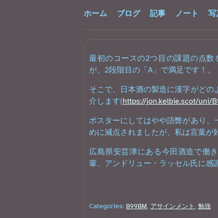
ホーム
ブログ
記事
ノート
写
最初のコースの2つ目の課題の点数
が、2段階目の「A」で満足です！。
そこで、日本酒の製造に漢字がどの
介します(
https://jon.kelbie.scot/un
ポスターにしてはやや語弊があり、
めに減点されましたが、私は言葉が
広島県安芸津にある今田酒造で働
輩、アンドリュー・ラッセル氏に感
Categories:
B99BM
アサインメント
勉強