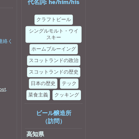
代名詞:
he
/
him
/
his
クラフトビール
シングルモルト・ウイ
スキー
連絡く
ホームブルーイング
スコットランドの政治
スコットランドの歴史
日本の歴史
テック
ost
.
菜食主義
クッキング
ビール醸造所
（訪問）
高知県