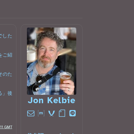
でした
をご紹
そのた
る」後
Jon Kelbie󠁧󠁢󠁳󠁣󠁴󠁿
:11 GMT