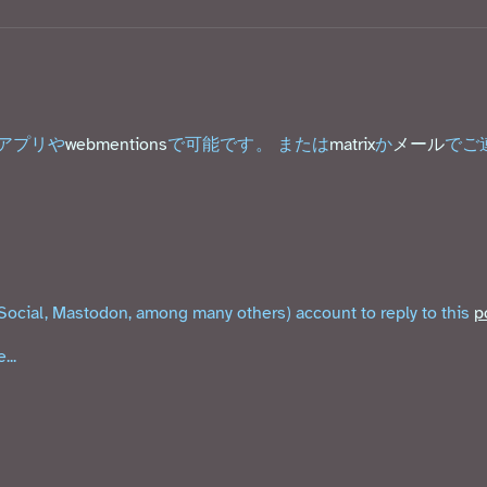
のアプリや
webmentions
で可能です。 または
matrix
か
メール
でご
Social, Mastodon, among many others) account to reply to this
p
...