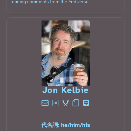
Loading comments from the Fediverse...
Jon Kelbie󠁧󠁢󠁳󠁣󠁴󠁿
代名詞:
he
/
him
/
his